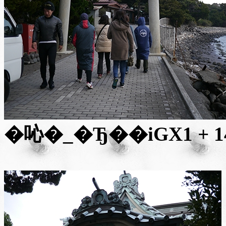
�吣�_�Ђ�
�i
GX1 + 