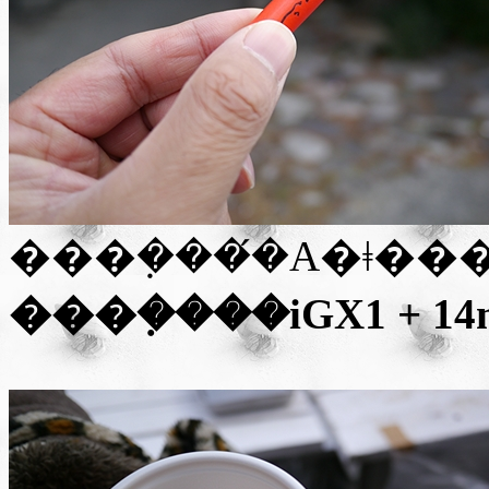
���݂����i
GX1 + 1