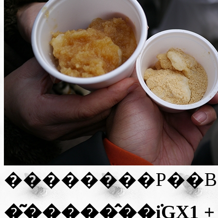
�͂�����̂��݁i
GX1 +