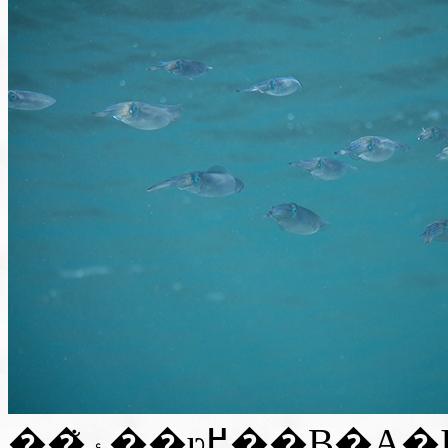
��ۂ̐��ʋ߂��B�A�I���C�J�̌Q��͑�D���Ȕ�ʑ̂ł����A�Ȃ��Ȃ��ʐ^���B�