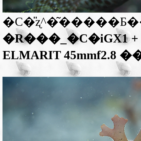
�C�̎ʐ^�͂�����Ƃ
�R���_�C
�i
GX1 +
ELMARIT 45mmf2.8
��