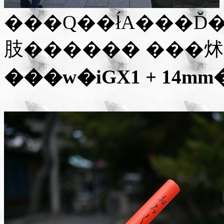
���Q��ł́A���
���w�i
GX1 + 14mm