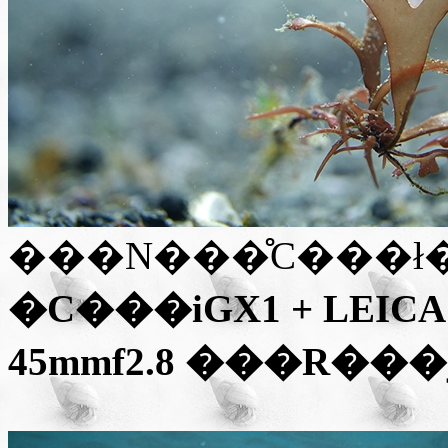
���N���̊C���ł
�C���i
GX1 + LEIC
45mmf2.8
���R��
�