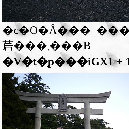
�c�O�Ȃ���_���
茩���܂���B
�V�t�̘p��
�i
GX1 +