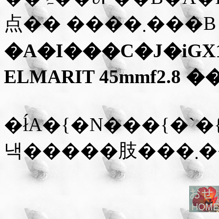
点�� ����܂���B
�A�I���C�J�i
GX
ELMARIT 45mmf2.8
��
�ł́A�{�N���{�`�{�`�
낵����