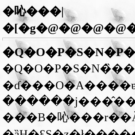
�吣���|
�[�g�@�@�@�@
�Q�O�P�S�N�P�
�Q�O�P�S�N�̏��
�ɗ���O�A����ɐ
������j���̂���
���B�吣���r��Ă
�ȁH�ƐS�z�ł���